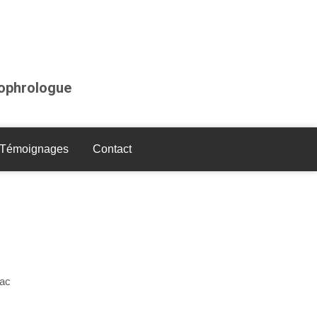
sophrologue
Témoignages
Contact
bac