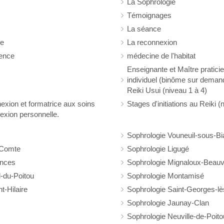
La Sophrologie
Témoignages
La séance
ge
La reconnexion
ience
médecine de l'habitat
Enseignante et Maître pratici
individuel (binôme sur demande
Reiki Usui (niveau 1 à 4)
exion et formatrice aux soins
Stages d'initiations au Reiki (
exion personnelle.
Sophrologie Vouneuil-sous-Bi
-Comte
Sophrologie Ligugé
ances
Sophrologie Mignaloux-Beauv
-du-Poitou
Sophrologie Montamisé
t-Hilaire
Sophrologie Saint-Georges-lè
Sophrologie Jaunay-Clan
Sophrologie Neuville-de-Poito