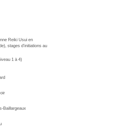
enne Reiki Usui en
), stages d'initiations au
niveau 1 à 4)
ard
oir
s-Baillargeaux
u