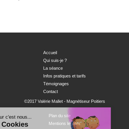
Accueil
Qui suis-je ?
La séance
Infos pratiques et tarifs
Témoignages
Contact
©2017 Valérie Mallet - Magnétiseur Poitiers
Plan du site
onjour c'est nous...
Les Cookies
Mentions légales